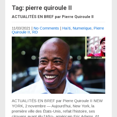
Tag: pierre quiroule II
ACTUALITÉS EN BREF par Pierre Quiroule II
11/03/2021
|
No Comments
|
Haïti
,
Numerique
,
Pierre
Quiroule II
,
RD
ACTUALITÉS EN BREF par Pierre Quiroule II NEW
YORK, 2 novembre — Aujourd’hui, New York, la
première ville des États-Unis, refait l’histoire, ses
citoyens ayant élu l’Afro- américain Eric Adams, 61