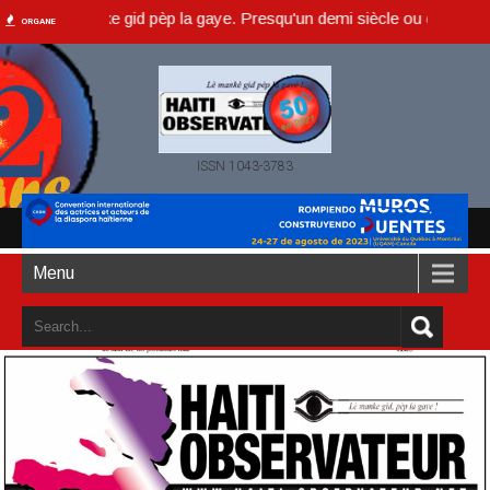
 lè manke gid pèp la gaye. Presqu'un demi siècle ou dans un an accom
ORGANE
ISSN 1043-3783
Menu