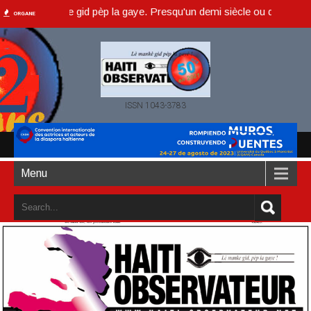
lè manke gid pèp la gaye. Presqu'un demi siècle ou dans un an accomp
ORGANE
ISSN 1043-3783
Menu