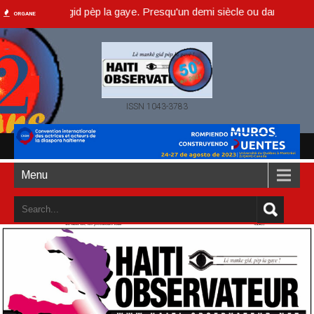
è manke gid pèp la gaye. Presqu'un demi siècle ou dans un an accompl
ORGANE
ISSN 1043-3783
Menu