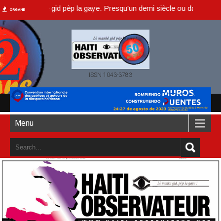
è manke gid pèp la gaye. Presqu'un demi siècle ou dans un an accompl
ORGANE
ISSN 1043-3783
Menu