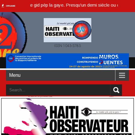
 lè manke gid pèp la gaye. Presqu'un demi siècle ou dans un an accom
ORGANE
ISSN 1043-3783
Menu