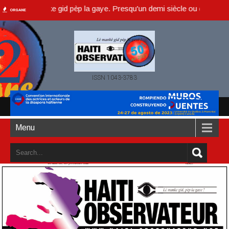
 lè manke gid pèp la gaye. Presqu'un demi siècle ou dans un an accom
ORGANE
ISSN 1043-3783
Menu