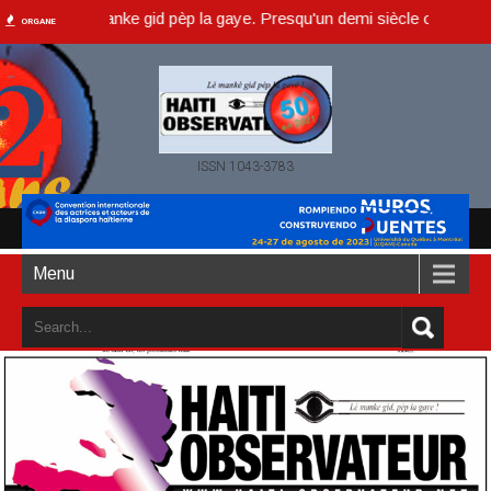
r, lè manke gid pèp la gaye. Presqu'un demi siècle ou dans un an acc
ORGANE
ISSN 1043-3783
Menu