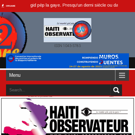
 manke gid pèp la gaye. Presqu'un demi siècle ou dans un an accompli
ORGANE
ISSN 1043-3783
Menu