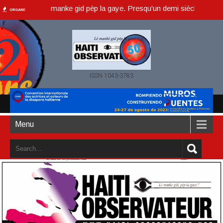
eur, lè manke gid pèp la gaye. Presqu'un demi siècle ou dans un an a
ORGANE
ISSN 1043-3783
Menu