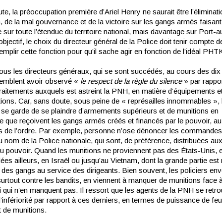
e, la préoccupation première d’Ariel Henry ne saurait être l’éliminati
, de la mal gouvernance et de la victoire sur les gangs armés faisant
té sur toute l’étendue du territoire national, mais davantage sur Port-
bjectif, le choix du directeur général de la Police doit tenir compte de
emplir cette fonction pour qu’il sache agir en fonction de l’idéal PHTK
tous les directeurs généraux, qui se sont succédés, au cours des dix
emblent avoir observé «
le
respect
de
la
règle
du
silen
ce
» par rappo
raitements auxquels est astreint la PNH, en matière d’équipements e
ions. Car, sans doute, sous peine de « représailles innommables », 
e se garde de se plaindre d’armements supérieurs et de munitions en
 que reçoivent les gangs armés créés et financés par le pouvoir, au
s de l’ordre. Par exemple, personne n’ose dénoncer les commande
 nom de la Police nationale, qui sont, de préférence, distribuées aux
u pouvoir. Quand les munitions ne proviennent pas des États-Unis, e
s ailleurs, en Israël ou jusqu’au Vietnam, dont la grande partie est
 des gangs au service des dirigeants. Bien souvent, les policiers en
surtout contre les bandits, en viennent à manquer de munitions face 
i qui n’en manquent pas. Il ressort que les agents de la PNH se retr
d’infériorité par rapport à ces derniers, en termes de puissance de feu
 de munitions.