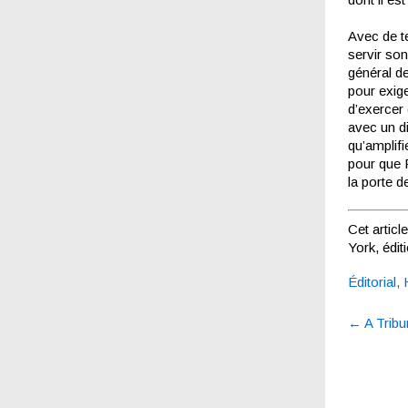
Avec de te
servir son
général de
pour exige
d’exercer 
avec un d
qu’amplifi
pour que 
la porte d
Cet articl
York, édi
Éditorial
,
Post
←
A Tribu
navigatio