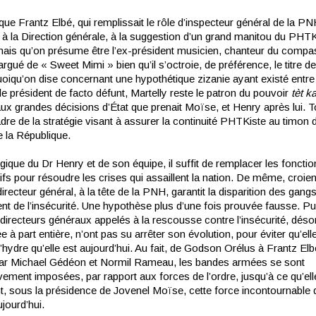
que Frantz Elbé, qui remplissait le rôle d’inspecteur général de la PNH
 à la Direction générale, à la suggestion d’un grand manitou du PHT
, mais qu’on présume être l’ex-président musicien, chanteur du compa
targué de « Sweet Mimi » bien qu’il s’octroie, de préférence, le titre d
uoiqu’on dise concernant une hypothétique zizanie ayant existé entre
 le président de facto défunt, Martelly reste le patron du pouvoir
tèt
ka
aux grandes décisions d’État que prenait Moïse, et Henry après lui. T
dre de la stratégie visant à assurer la continuité PHTKiste au timon 
e la République.
gique du Dr Henry et de son équipe, il suffit de remplacer les foncti
fs pour résoudre les crises qui assaillent la nation. De même, croient
recteur général, à la tête de la PNH, garantit la disparition des gang
nt de l’insécurité. Une hypothèse plus d’une fois prouvée fausse. Pu
 directeurs généraux appelés à la rescousse contre l’insécurité, dés
 à part entière, n’ont pas su arrêter son évolution, pour éviter qu’ell
’hydre qu’elle est aujourd’hui. Au fait, de Godson Orélus à Frantz Elb
ar Michael Gédéon et Normil Rameau, les bandes armées se sont
ement imposées, par rapport aux forces de l’ordre, jusqu’à ce qu’ell
t, sous la présidence de Jovenel Moïse, cette force incontournable 
jourd’hui.