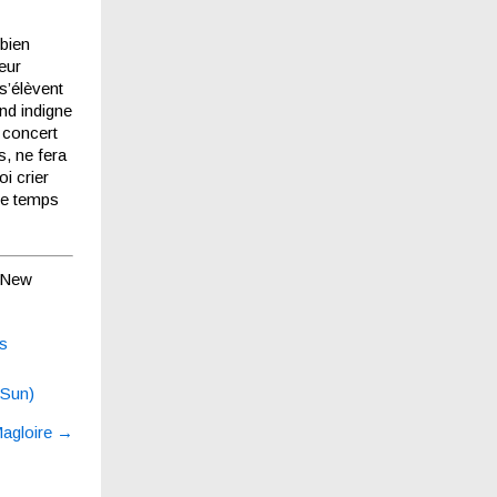
 bien
eur
s’élèvent
nd indigne
e concert
, ne fera
oi crier
me temps
New
us
 Sun)
agloire
→