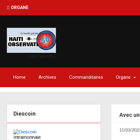
Haïti
ORGANE
ISSN 1043-3783
Home
Archives
Commanditaires
Organe
Diescoin
Avec un 
11/03/202
Intramonnaie