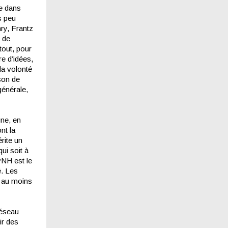
re dans
s peu
nry, Frantz
l de
rtout, pour
e d’idées,
la volonté
son de
générale,
gne, en
nt la
érite un
qui soit à
PNH est le
é. Les
t au moins
Réseau
ir des