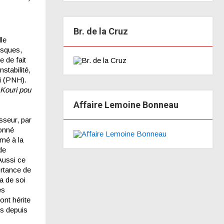
Br. de la Cruz
le
esques,
e de fait
stabilité,
ti (PNH).
Kouri pou
Affaire Lemoine Bonneau
sseur, par
donné
mmé à la
de
Aussi ce
ortance de
a de soi
es
ont hérite
ns depuis