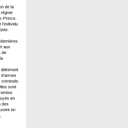
on de la
 régner
au-Prince.
 l’individu
iste.
 dernières
rt aux
t de
la
 détriment
s d’armes
 criminels
lles sont
 remise
voyés en
à des
ouvent en
,