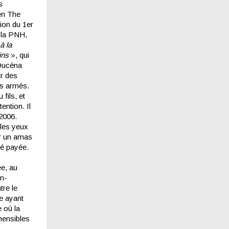
s
en The
tion du 1er
 la PNH,
à la
ains
», qui
Ducéna
ur des
gs armés.
 fils, et
ention. Il
2006.
 les yeux
ur un amas
té payée.
ée, au
an-
tre le
e ayant
 où la
éhensibles