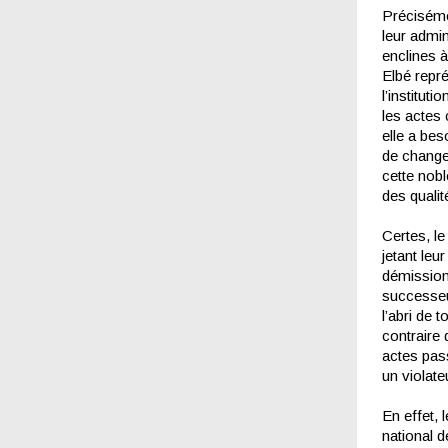
Préciséme
leur admi
enclines à
Elbé repré
l’institut
les actes
elle a bes
de changer
cette nobl
des qualit
Certes, le
jetant leu
démission,
successeur
l’abri de
contraire 
actes pass
un violate
En effet,
national 