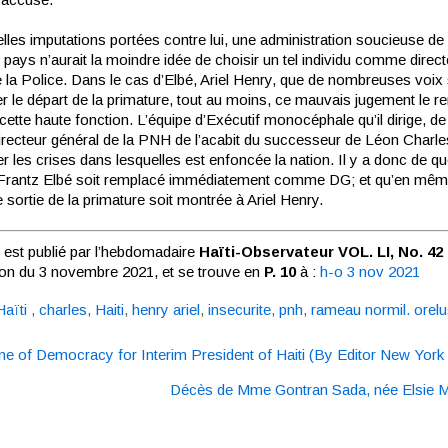
lles imputations portées contre lui, une administration soucieuse de
 pays n’aurait la moindre idée de choisir un tel individu comme direct
 la Police. Dans le cas d’Elbé, Ariel Henry, que de nombreuses voix 
r le départ de la primature, tout au moins, ce mauvais jugement le re
cette haute fonction. L’équipe d’Exécutif monocéphale qu’il dirige, d
irecteur général de la PNH de l’acabit du successeur de Léon Charles
er les crises dans lesquelles est enfoncée la nation. Il y a donc de qu
Frantz Elbé soit remplacé immédiatement comme DG; et qu’en mê
e sortie de la primature soit montrée à Ariel Henry.
e est publié par l’hebdomadaire
Haïti-Observateur VOL. LI, No. 42
tion du 3 novembre 2021, et se trouve en
P. 10
à :
h-o 3 nov 2021
Haïti
,
charles
,
Haiti
,
henry ariel
,
insecurite
,
pnh
,
rameau normil. orel
ne of Democracy for Interim President of Haiti (By Editor New York
n
Décès de Mme Gontran Sada, née Elsie M