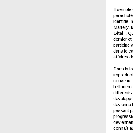
Il semble 
parachuté
identifié
Martelly, 
Létal». Q
dernier et
participe 
dans le ca
affaires d
Dans la lo
improducti
nouveau di
l’effaceme
différents
développée
devienne l
passant p
progressiv
deviennen
connaît au