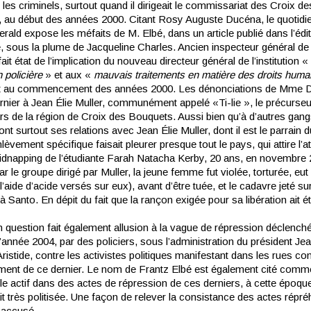
 les criminels, surtout quand il dirigeait le commissariat des Croix de
 au début des années 2000. Citant Rosy Auguste Ducéna, le quotidi
rald expose les méfaits de M. Elbé, dans un article publié dans l’édi
 sous la plume de Jacqueline Charles. Ancien inspecteur général de
 fait état de l’implication du nouveau directeur général de l’institution «
 policière
» et aux «
mauvais traitements en matière des droits hum
t au commencement des années 2000. Les dénonciations de Mme 
ernier à Jean Élie Muller, communément appelé «Ti-lie », le précurse
rs de la région de Croix des Bouquets. Aussi bien qu’à d’autres gan
nt surtout ses relations avec Jean Élie Muller, dont il est le parrain du
lèvement spécifique faisait pleurer presque tout le pays, qui attire l’att
 kidnapping de l’étudiante Farah Natacha Kerby, 20 ans, en novembre 
r le groupe dirigé par Muller, la jeune femme fut violée, torturée, eut
l’aide d’acide versés sur eux), avant d’être tuée, et le cadavre jeté s
 à Santo. En dépit du fait que la rançon exigée pour sa libération ait é
en question fait également allusion à la vague de répression déclench
’année 2004, par des policiers, sous l’administration du président Je
ristide, contre les activistes politiques manifestant dans les rues con
ent de ce dernier. Le nom de Frantz Elbé est également cité comm
le actif dans des actes de répression de ces derniers, à cette époque
it très politisée. Une façon de relever la consistance des actes répr
t accusé.