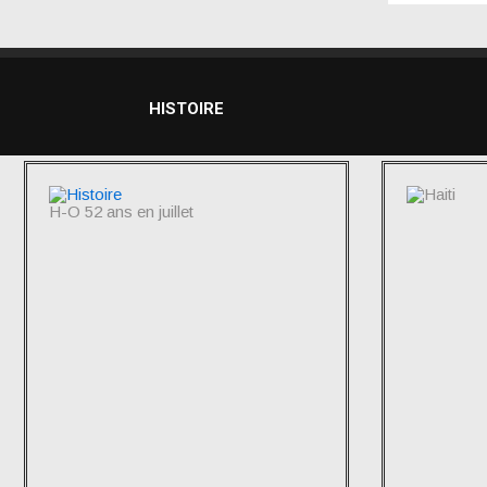
HISTOIRE
H-O 52 ans en juillet