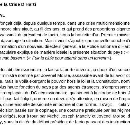
e la Crise D’Haïti
AL
fonçait déjà, depuis quelque temps, dans une crise multidimensionnel
core plus aiguë, au fil des ans, et qui prend des proportions gigant
ssassinat du président de facto, sous la houlette d’un Premier ministr
davantage la situation. Mais il vient s’ajouter une nouvelle couche d’in
mination d’un nouveau directeur général, à la Police nationale d’Haï
aculaire explique de manière idéale la présente situation du pays : «
be nan basen
» («
Fuir la pluie pour atterrir dans un torrent
»).
es dit démissionnaire, a laissé la porte ouverte au choix d’un succe
r ministre nommé par Jovenel Moïse, assassiné avant de lui avoir 
ure. Mais le voilà exerçant le pouvoir hors la loi et la Constitution, no
lus haute fonction du pays par des agents étrangers, s’empressant 
 remplaçant du DG démissionnaire, quasiment à la cloche de bois. 
t-il pas fait l’objet, comme on devrait s’y attendre, en raison de l’imp
n, d’une enquête de sécurité en bonne et due forme. Il s’agit — cela v
écision basée sur le copinage, une coutume pratiquée par les régim
dirigés, tour à tour, par Michel Joseph Martelly et Jovenel Moïse, d
y, sous la dictée du défunt président de facto passant des instructio