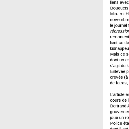
liens avec
Bouquets,
Mia- mi He
novembre,
le journal
répression
remonten
lient ce d
kidnappeu
Mais ce so
dont un en
s’agit du
Enlevée pa
crevés (à 
de fatras,
L’article 
cours de l
Bertrand A
gouvernem
joué un rô
Police éta
dont il es