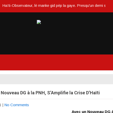
-Observateur, lè manke gid pèp la gaye. Presqu'un demi siècle ou dans
Nouveau DG à la PNH, S’Amplifie la Crise D’Haïti
1
|
No Comments
Avec un Nouveau DG à