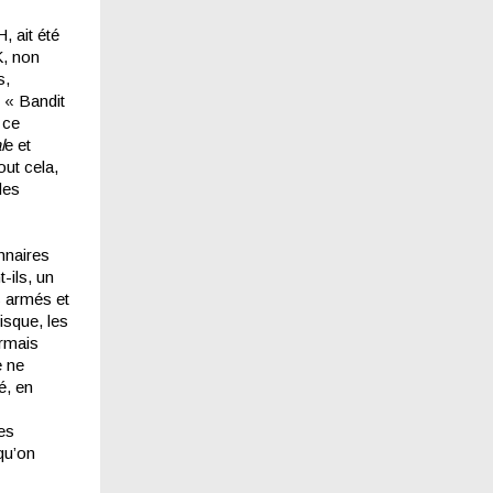
, ait été
K, non
s,
e « Bandit
 ce
l
e et
out cela,
des
onnaires
-ils, un
s armés et
isque, les
ormais
e ne
é, en
es
qu’on