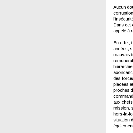
Aucun dout
corruption
l’insécuri
Dans cet o
appelé à r
En effet, 
années, s
mauvais t
rémunérat
hiérarchi
abondance
des force
placées au
proches d
commandée
aux chefs
mission, 
hors-la-lo
situation 
également