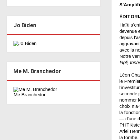
S’Amplifi
ÉDITORI
Jo Biden
Haïti s’en
devenue en
depuis l’a
aggravant 
avec la no
Notre vern
lapli, ton
Me M. Branchedor
Léon Charl
le Premie
l’investit
seconde p
Me Branchedor
nommer le
choix n’a-
la fonctio
— d’une d
PHTKistes 
Ariel Henr
la tombe.