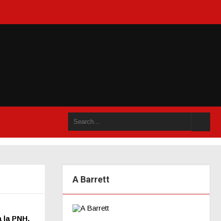
 un an accompli (juillet 2021)
A Barrett
 la PNH,