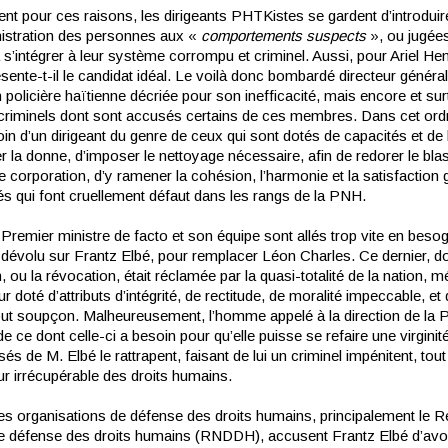
nt pour ces raisons, les dirigeants PHTKistes se gardent d’introdui
nistration des personnes aux «
comportements sus
pects
», ou jugée
 s’intégrer à leur système corrompu et criminel. Aussi, pour Ariel He
sente-t-il le candidat idéal. Le voilà donc bombardé directeur généra
ion policière haïtienne décriée pour son inefficacité, mais encore et su
 criminels dont sont accusés certains de ces membres. Dans cet ordr
oin d’un dirigeant du genre de ceux qui sont dotés de capacités et de 
 la donne, d’imposer le nettoyage nécessaire, afin de redorer le bla
e corporation, d’y ramener la cohésion, l’harmonie et la satisfaction 
és qui font cruellement défaut dans les rangs de la PNH.
 Premier ministre de facto et son équipe sont allés trop vite en beso
r dévolu sur Frantz Elbé, pour remplacer Léon Charles. Ce dernier, do
 ou la révocation, était réclamée par la quasi-totalité de la nation, m
 doté d’attributs d’intégrité, de rectitude, de moralité impeccable, et 
 tout soupçon. Malheureusement, l’homme appelé à la direction de la 
de ce dont celle-ci a besoin pour qu’elle puisse se refaire une virginit
és de M. Elbé le rattrapent, faisant de lui un criminel impénitent, tou
ur irrécupérable des droits humains.
 les organisations de défense des droits humains, principalement le 
de défense des droits humains (RNDDH), accusent Frantz Elbé d’avo