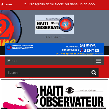
gaye. Presqu'un demi siècle ou dans un an accompli (juillet 2021)
ORGANE
ISSN 1043-3783
Menu