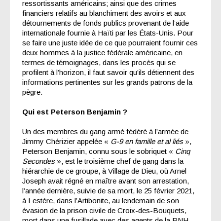
ressortissants américains; ainsi que des crimes
financiers relatifs au blanchiment des avoirs et aux
détournements de fonds publics provenant de l’aide
internationale fournie à Haïti par les États-Unis. Pour
se faire une juste idée de ce que pourraient fournir ces
deux hommes à la justice fédérale américaine, en
termes de témoignages, dans les procès qui se
profilent à l’horizon, il faut savoir qu’ils détiennent des
informations pertinentes sur les grands patrons de la
pègre.
Qui est Peterson Benjamin ?
Un des membres du gang armé fédéré à l’armée de
Jimmy Chérizier appelée «
G-9 en famille et al liés
»,
Peterson Benjamin, connu sous le sobriquet «
Cinq
Secondes
», est le troisième chef de gang dans la
hiérarchie de ce groupe, à Village de Dieu, où Arnel
Joseph avait régné en maître avant son arrestation,
l’année dernière, suivie de sa mort, le 25 février 2021,
à Lestère, dans l’Artibonite, au lendemain de son
évasion de la prison civile de Croix-des-Bouquets,
mort dans une fusillade avec des agents de la PNH.