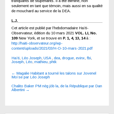
trafiquants de stupéfiants. Il a été éliminé, non
seulement en tant que témoin, mais aussi en sa qualité
de mouchard au service de la DEA.
L.J.
Cet article est publié par l’hebdomadaire Haïti-
Observateur, édition du 10 mars 2021
VOL. LI, No.
109
New York, et se trouve en
P. 1, 4, 13, 14
à :
http://haiti-observateur.org/wp-
content/uploads/2021/03/H-O-10-mars-2021.pdf
Haïti
,
Léo Joseph
,
USA
,
dea
,
drogue
,
evinx
,
fbi
,
Joseph
,
Léo
,
mathieu
,
phtk
Post
←
Magalie Habitant a tourné les talons sur Jovenel
navigation
Moïse par Léo Joseph
Chalito Baker PM nèg jòb la, de la République par Dan
Albertini
→