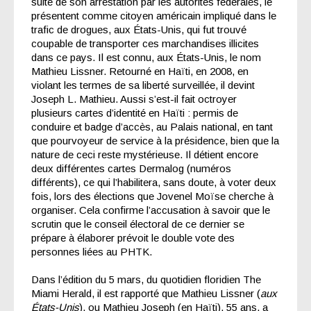
suite de son arrestation par les autorités fédérales, le
présentent comme citoyen américain impliqué dans le
trafic de drogues, aux États-Unis, qui fut trouvé
coupable de transporter ces marchandises illicites
dans ce pays. Il est connu, aux États-Unis, le nom
Mathieu Lissner. Retourné en Haïti, en 2008, en
violant les termes de sa liberté surveillée, il devint
Joseph L. Mathieu. Aussi s’est-il fait octroyer
plusieurs cartes d’identité en Haïti : permis de
conduire et badge d’accès, au Palais national, en tant
que pourvoyeur de service à la présidence, bien que la
nature de ceci reste mystérieuse. Il détient encore
deux différentes cartes Dermalog (numéros
différents), ce qui l’habilitera, sans doute, à voter deux
fois, lors des élections que Jovenel Moïse cherche à
organiser. Cela confirme l’accusation à savoir que le
scrutin que le conseil électoral de ce dernier se
prépare à élaborer prévoit le double vote des
personnes liées au PHTK.
Dans l’édition du 5 mars, du quotidien floridien The
Miami Herald, il est rapporté que Mathieu Lissner (
aux
États-Unis
), ou Mathieu Joseph (en Haïti), 55 ans, a