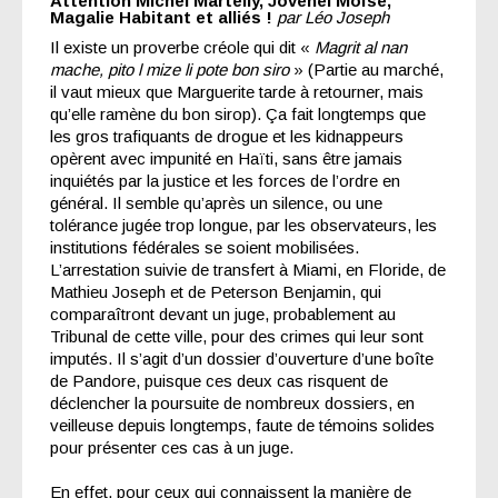
Attention Michel Martelly, Jovenel Moïse,
Magalie Habitant et alliés
!
par Léo Joseph
Il existe un proverbe créole qui dit «
Magrit al nan
mache, pito l mize li pote bon siro
» (Partie au marché,
il vaut mieux que Marguerite tarde à retourner, mais
qu’elle ramène du bon sirop). Ça fait longtemps que
les gros trafiquants de drogue et les kidnappeurs
opèrent avec impunité en Haïti, sans être jamais
inquiétés par la justice et les forces de l’ordre en
général. Il semble qu’après un silence, ou une
tolérance jugée trop longue, par les observateurs, les
institutions fédérales se soient mobilisées.
L’arrestation suivie de transfert à Miami, en Floride, de
Mathieu Joseph et de Peterson Benjamin, qui
comparaîtront devant un juge, probablement au
Tribunal de cette ville, pour des crimes qui leur sont
imputés. Il s’agit d’un dossier d’ouverture d’une boîte
de Pandore, puisque ces deux cas risquent de
déclencher la poursuite de nombreux dossiers, en
veilleuse depuis longtemps, faute de témoins solides
pour présenter ces cas à un juge.
En effet, pour ceux qui connaissent la manière de