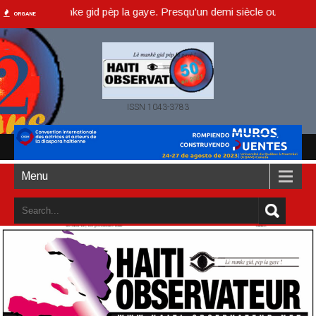
, lè manke gid pèp la gaye. Presqu'un demi siècle ou dans un an accom
ORGANE
ISSN 1043-3783
Menu