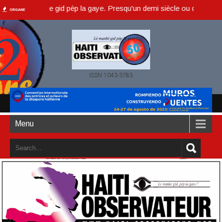
 lè manke gid pèp la gaye. Presqu'un demi siècle ou dans un an accom
ORGANE
ISSN 1043-3783
Menu