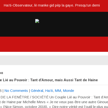
Haïti-Observateur, lè manke gid pèp la gaye. Presqu'un demi siècle o
oo
 Lié au Pouvoir : Tant d’Amour, mais Aussi Tant de Haine
8
|
No Comments
|
Général
,
Haïti
,
MM
,
Monde
E LA FENÊTRE / SOCIÉTÉ Un Couple Lié au Pouvoir : Tant d’Am
t de Haine par Michelle Mevs « Je ne veux pas être une autre Ginou
 (Nice Simon, octobre 2018). « Dire notre vérité est l’outil le plus p