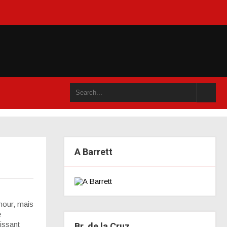
u dans un an accompli (juillet 2021)
A Barrett
our, mais
e
uissant
Br. de la Cruz