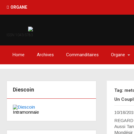
ORGANE
ISSN 1043-3783
Home
Archives
Commanditaires
Organe
Diescoin
Tag: met
Un Couple
Intramonnaie
10/18/201
REGARD D
Aussi Tan
Mondésir »