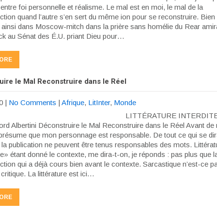
ntre foi personnelle et réalisme. Le mal est en moi, le mal de la
ction quand l’autre s’en sert du même ion pour se reconstruire. Bien
ainsi dans Moscow-mitch dans la prière sans homélie du Rear amira
ck au Sénat des É.U. priant Dieu pour…
ORE
ire le Mal Reconstruire dans le Réel
0
|
No Comments
|
Afrique
,
LitInter
,
Monde
LITTÉRATURE INTERDITE
ord Albertini Déconstruire le Mal Reconstruire dans le Réel Avant de r
 présume que mon personnage est responsable. De tout ce qui se dira
ni la publication ne peuvent être tenus responsables des mots. Littérat
e» étant donné le contexte, me dira-t-on, je réponds : pas plus que l
tion qui a déjà cours bien avant le contexte. Sarcastique n’est-ce pas
 critique. La littérature est ici…
ORE