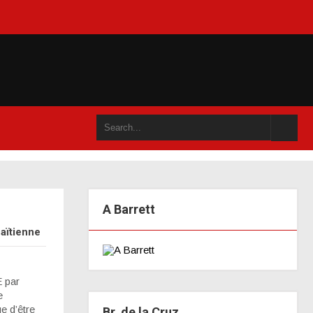
 ou dans un an accompli (juillet 2021)
A Barrett
aïtienne
 par
e
e d’être
Br. de la Cruz