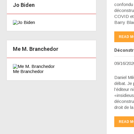
Jo Biden
confondu e
déconstru
COVID et 
Barry Bla
READ M
Me M. Branchedor
Déconstru
09/16/202
Me Branchedor
Daniel Mil
débat. Je
l’éditeur 
«insidieus
déconstruc
droit de la
READ M