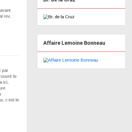
 avant
l rev.
Affaire Lemoine Bonneau
 par
ouvrir le
 ici,
ure
a
, c’est le