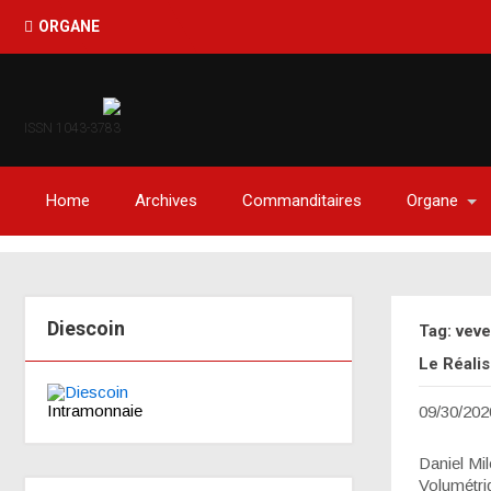
ORGANE
ISSN 1043-3783
Home
Archives
Commanditaires
Organe
Diescoin
Tag: veve
Le Réali
Intramonnaie
09/30/202
Daniel Mi
Volumétriq