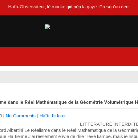
Haïti-Observateur, lè manke gid pèp la gaye. Presqu'un demi siècle
sme dans le Réel Mathématique de la Géométrie Volumétrique H
0
|
No Comments
|
Haïti
,
LitInter
LITTÉRATURE INTERDITE
lord Albertini Le Réalisme dans le Réel Mathématique de la Géométri
ue Haïtienne J’ai réellement envie de dire : leve kampe, mais je risqu