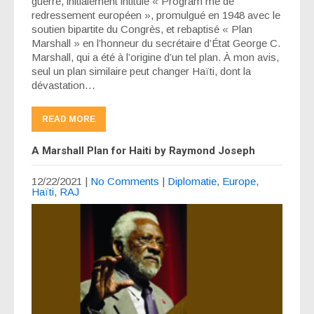
guerre, initialement intitulé « Program me de
redressement européen », promulgué en 1948 avec le
soutien bipartite du Congrès, et rebaptisé « Plan
Marshall » en l’honneur du secrétaire d’État George C.
Marshall, qui a été à l’origine d’un tel plan. À mon avis,
seul un plan similaire peut changer Haïti, dont la
dévastation…
READ MORE
A Marshall Plan for Haiti by Raymond Joseph
12/22/2021
|
No Comments
|
Diplomatie
,
Europe
,
Haïti
,
RAJ