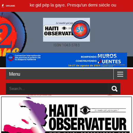
 lè manke gid pèp la gaye. Presqu'un demi siècle ou dans un an accom
ORGANE
ISSN 1043-3783
Menu