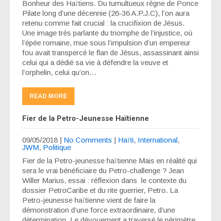
Bonheur des Haïtiens. Du tumultueux règne de Ponce
Pilate long d’une décennie (26-36 A.P.J.C), l’on aura
retenu comme fait crucial : la crucifixion de Jésus.
Une image très parlante du triomphe de l’injustice, où
l’épée romaine, mue sous l’impulsion d’un empereur
fou avait transpercé le flan de Jésus, assassinant ainsi
celui qui a dédié sa vie à défendre la veuve et
l’orphelin, celui qu’on…
READ MORE
Fier de la Petro-Jeunesse Haïtienne
09/05/2018
|
No Comments
|
Haïti
,
International
,
JWM
,
Politique
Fier de la Petro-jeunesse haïtienne Mais en réalité qui
sera le vrai bénéficiaire du Petro-challenge ? Jean
Willer Marius, essai : réflexion dans le contexte du
dossier PetroCaribe et du rite guerrier, Petro. La
Petro-jeunesse haïtienne vient de faire la
démonstration d’une force extraordinaire, d’une
détermination. Le dévouement a traversé le périmètre