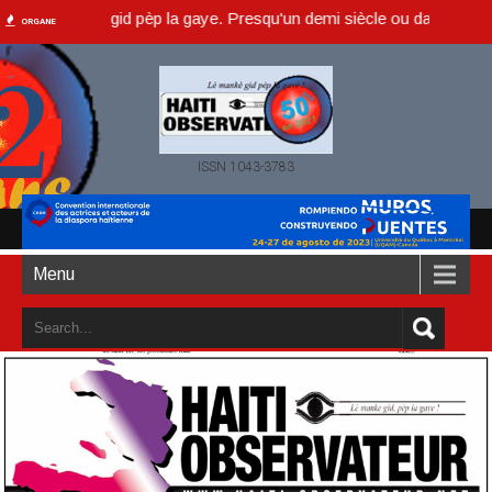
è manke gid pèp la gaye. Presqu'un demi siècle ou dans un an accompl
ORGANE
ISSN 1043-3783
Menu