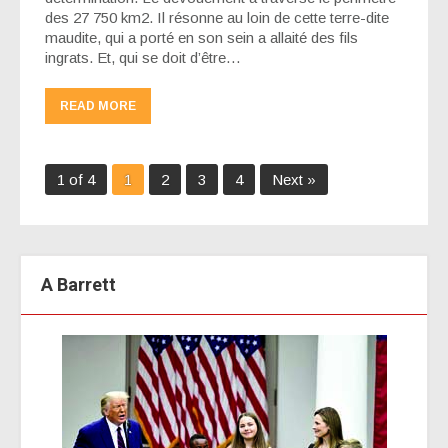
des 27 750 km2. Il résonne au loin de cette terre-dite
maudite, qui a porté en son sein a allaité des fils
ingrats. Et, qui se doit d’être…
READ MORE
1 of 4
1
2
3
4
Next »
A Barrett