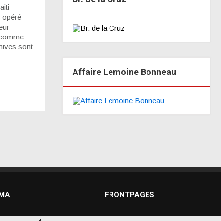
iti-
t opéré
eur
er comme
chives sont
Affaire Lemoine Bonneau
DMA
FRONTPAGES