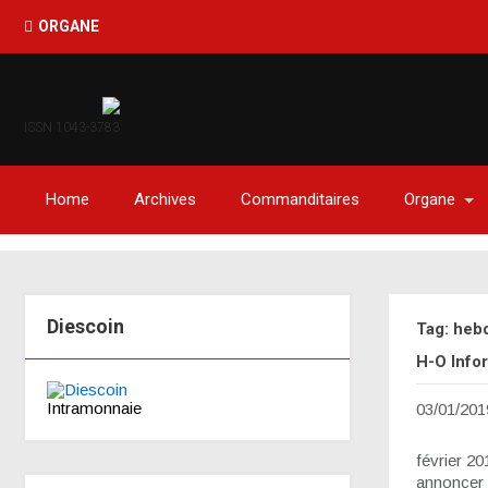
ORGANE
ISSN 1043-3783
Home
Archives
Commanditaires
Organe
Diescoin
Tag: heb
H-O Info
Intramonnaie
03/01/201
février 2
annoncer l