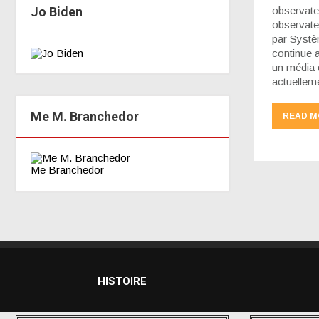
Jo Biden
observateu
observateu
par Systè
continue 
un média d
actuellem
Me M. Branchedor
READ M
Me Branchedor
HISTOIRE