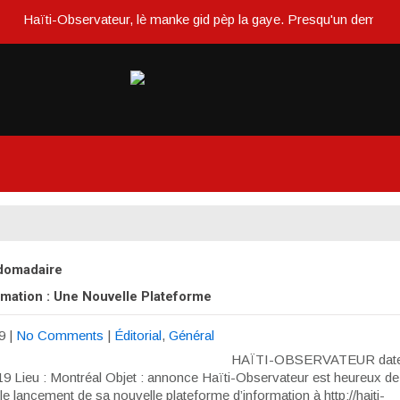
Haïti-Observateur, lè manke gid pèp la gaye. Presqu'un demi siècle
domadaire
rmation : Une Nouvelle Plateforme
9
|
No Comments
|
Éditorial
,
Général
HAÏTI-OBSERVATEUR date 
019 Lieu : Montréal Objet : annonce Haïti-Observateur est heureux d
e lancement de sa nouvelle plateforme d’information à http://haiti-