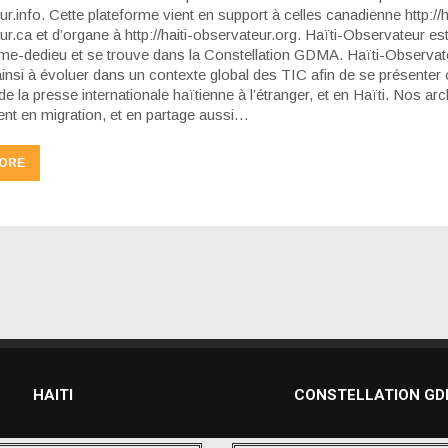
r.info. Cette plateforme vient en support à celles canadienne http://ha
r.ca et d’organe à http://haiti-observateur.org. Haïti-Observateur es
me-dedieu et se trouve dans la Constellation GDMA. Haïti-Observat
ainsi à évoluer dans un contexte global des TIC afin de se présent
e la presse internationale haïtienne à l’étranger, et en Haïti. Nos ar
ent en migration, et en partage aussi…
ORE
HAITI
CONSTELLATION G