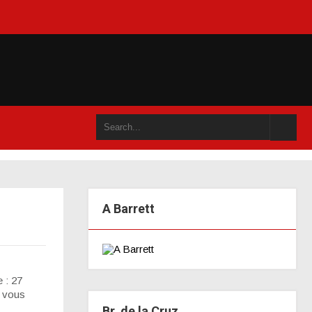
 ou dans un an accompli (juillet 2021)
A Barrett
: 27
e vous
Br. de la Cruz