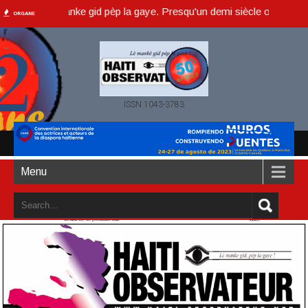
r, lè manke gid pèp la gaye. Presqu'un demi siècle ou dans un an acc
ORGANE
ISSN 1043-3783
Menu