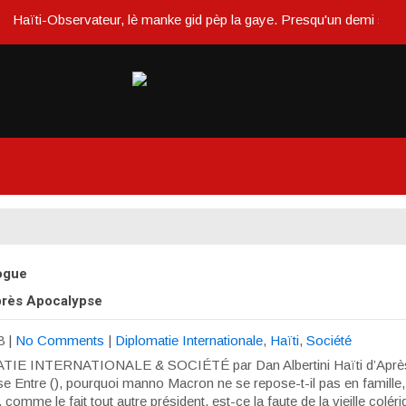
Haïti-Observateur, lè manke gid pèp la gaye. Presqu'un demi siècle o
logue
Après Apocalypse
8
|
No Comments
|
Diplomatie Internationale
,
Haïti
,
Société
IE INTERNATIONALE & SOCIÉTÉ par Dan Albertini Haïti d’Aprè
e Entre (), pourquoi manno Macron ne se repose-t-il pas en famille,
comme le fait tout autre président, est-ce la faute de la vieille colér