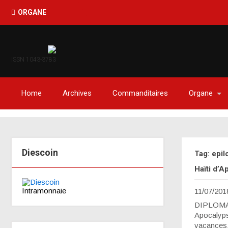
ORGANE
ISSN 1043-3783
Home
Archives
Commanditaires
Organe
Diescoin
Tag: epi
Haïti d’
Intramonnaie
11/07/201
DIPLOMAT
Apocalyps
vacances, 