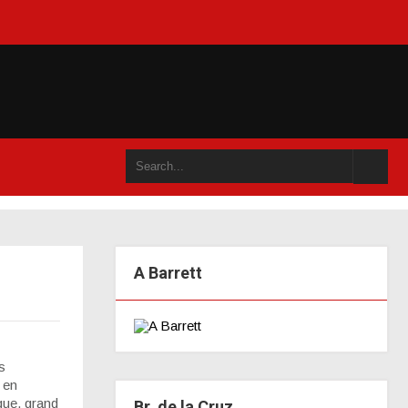
u dans un an accompli (juillet 2021)
A Barrett
s
 en
ique, grand
Br. de la Cruz