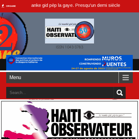
eur, lè manke gid pèp la gaye. Presqu'un demi siècle ou dans un an ac
ORGANE
ISSN 1043-3783
Menu