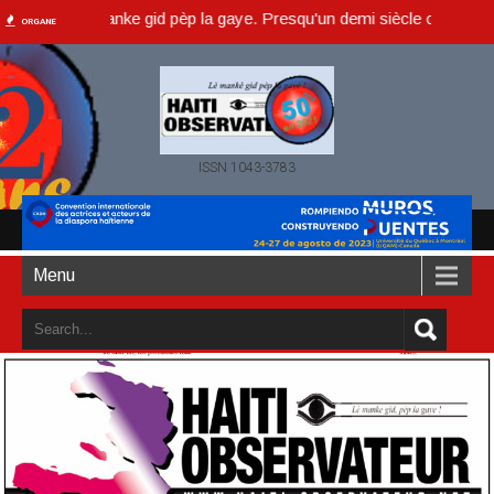
ur, lè manke gid pèp la gaye. Presqu'un demi siècle ou dans un an acc
ORGANE
ISSN 1043-3783
Menu