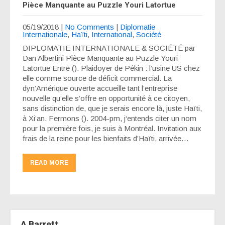
Pièce Manquante au Puzzle Youri Latortue
05/19/2018
|
No Comments
|
Diplomatie
Internationale
,
Haïti
,
International
,
Société
DIPLOMATIE INTERNATIONALE & SOCIÉTÉ par
Dan Albertini Pièce Manquante au Puzzle Youri
Latortue Entre (). Plaidoyer de Pékin : l’usine US chez
elle comme source de déficit commercial. La
dyn’Amérique ouverte accueille tant l’entreprise
nouvelle qu’elle s’offre en opportunité à ce citoyen,
sans distinction de, que je serais encore là, juste Haïti,
à Xi’an. Fermons (). 2004-pm, j‘entends citer un nom
pour la première fois, je suis à Montréal. Invitation aux
frais de la reine pour les bienfaits d’Haïti, arrivée…
READ MORE
A Barrett