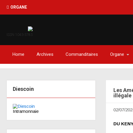
Haïti-O
ORGANE
ISSN 1043-3783
Home
Archives
Commanditaires
Organe
Diescoin
Les Amé
illégale
02/07/202
Intramonnaie
DU KENY