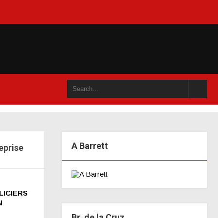
un an accompli (juillet 2021)
A Barrett
eprise
LICIERS
N
Br. de la Cruz