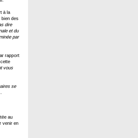
 à la
r bien des
s dire
nale et du
aminée par
ar rapport
 cette
t vous
naires se
.
itée au
r venir en