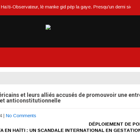
bservateur, lè manke gid pèp la gaye. Presqu'un demi siècle ou dans 
ricains et leurs alliés accusés de promouvoir une entr
 et anticonstitutionnelle
4
|
No Comments
DÉPLOIEMENT DE PO
A EN HAÏTI : UN SCANDALE INTERNATIONAL EN GESTATIO