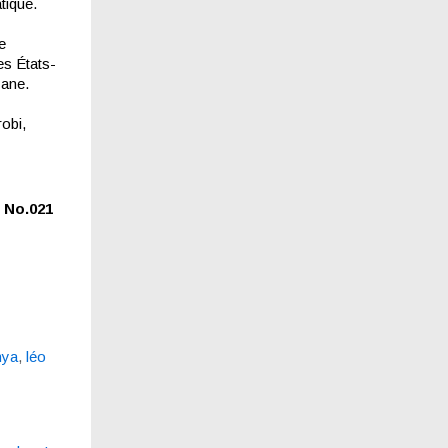
tique.
e
es États-
yane.
robi,
, No.021
nya
,
léo