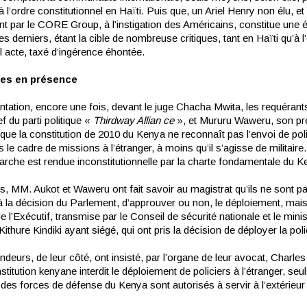
à l’ordre constitutionnel en Haïti. Puis que, un Ariel Henry non élu, 
nt par le CORE Group, à l’instigation des Américains, constitue une 
es derniers, étant la cible de nombreuse critiques, tant en Haïti qu’à l
l acte, taxé d’ingérence éhontée.
ies en présence
ntation, encore une fois, devant le juge Chacha Mwita, les requérant
f du parti politique «
Thirdway Allian ce
», et Mururu Waweru, son pr
que la constitution de 2010 du Kenya ne reconnaît pas l’envoi de pol
 le cadre de missions à l’étranger, à moins qu’il s’agisse de militaire.
arche est rendue inconstitutionnelle par la charte fondamentale du K
rs, MM. Aukot et Waweru ont fait savoir au magistrat qu’ils ne sont p
 la décision du Parlement, d’approuver ou non, le déploiement, mais 
e l’Exécutif, transmise par le Conseil de sécurité nationale et le mini
r Kithure Kindiki ayant siégé, qui ont pris la décision de déployer la poli
eurs, de leur côté, ont insisté, par l’organe de leur avocat, Charle
stitution kenyane interdit le déploiement de policiers à l’étranger, seul
es forces de défense du Kenya sont autorisés à servir à l’extérieur