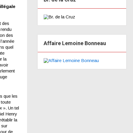
llégale
t des
 rendu
sion des
 l’année
Affaire Lemoine Bonneau
ns quel
ute
r la
uvoir
arlement
juge
ès que les
 toute
ux
». Un tel
riel Henry
établir la
 sur
pour de