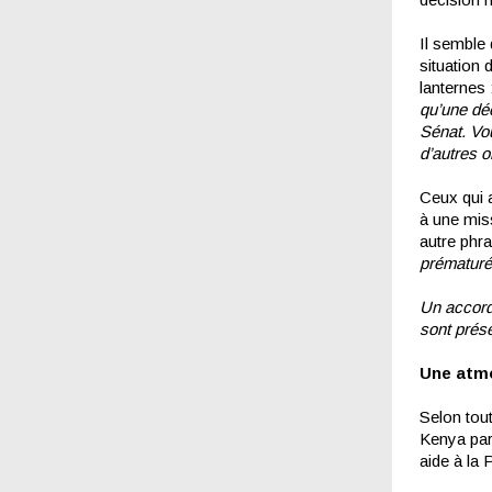
Il semble
situation 
lanternes 
qu’une déc
Sénat. Vo
d’autres 
Ceux qui a
à une miss
autre phr
prématuré
Un accord 
sont prése
Une atm
Selon tout
Kenya par 
aide à la