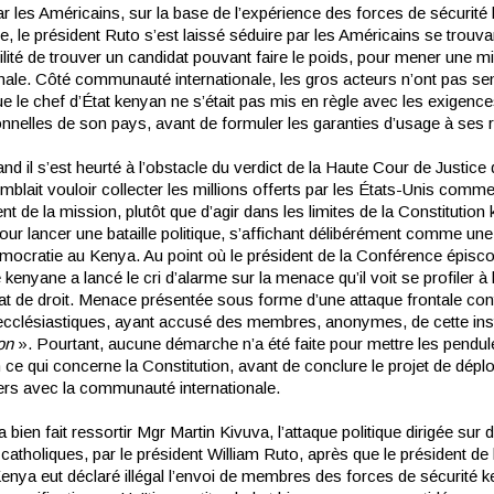
r les Américains, sur la base de l’expérience des forces de sécurité
, le président Ruto s’est laissé séduire par les Américains se trouv
ilité de trouver un candidat pouvant faire le poids, pour mener une m
onale. Côté communauté internationale, les gros acteurs n’ont pas s
e le chef d’État kenyan ne s’était pas mis en règle avec les exigenc
onnelles de son pays, avant de formuler les garanties d’usage à ses 
 il s’est heurté à l’obstacle du verdict de la Haute Cour de Justice
emblait vouloir collecter les millions offerts par les États-Unis comm
t de la mission, plutôt que d’agir dans les limites de la Constitution
pour lancer une bataille politique, s’affichant délibérément comme u
émocratie au Kenya. Au point où le président de la Conférence épisc
 kenyane a lancé le cri d’alarme sur la menace qu’il voit se profiler à 
tat de droit. Menace présentée sous forme d’une attaque frontale con
 ecclésiastiques, ayant accusé des membres, anonymes, de cette inst
ion
». Pourtant, aucune démarche n’a été faite pour mettre les pendul
n ce qui concerne la Constitution, avant de conclure le projet de dép
iers avec la communauté internationale.
bien fait ressortir Mgr Martin Kivuva, l’attaque politique dirigée sur 
 catholiques, par le président William Ruto, après que le président de
enya eut déclaré illégal l’envoi de membres des forces de sécurité 