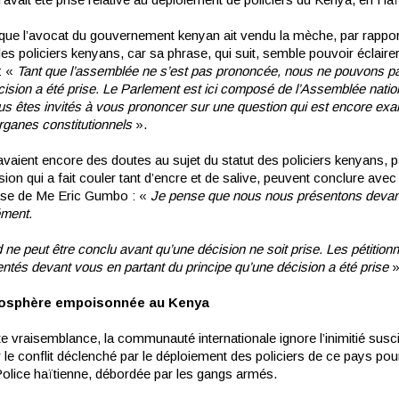
 que l’avocat du gouvernement kenyan ait vendu la mèche, par rapport
des policiers kenyans, car sa phrase, qui suit, semble pouvoir éclaire
: «
Tant que l’assemblée ne s’est pas prononcée, nous ne pouvons pa
ision a été prise. Le Parlement est ici composé de l’Assemblée natio
us êtes invités à vous prononcer sur une question qui est encore ex
organes constitutionnels
».
vaient encore des doutes au sujet du statut des policiers kenyans, p
ion qui a fait couler tant d’encre et de salive, peuvent conclure avec
ase de Me Eric Gumbo : «
Je pense que nous nous présentons devan
ment.
ne peut être conclu avant qu’une décision ne soit prise. Les pétition
ntés devant vous en partant du principe qu’une décision a été prise
»
osphère empoisonnée au Kenya
e vraisemblance, la communauté internationale ignore l’inimitié susc
le conflit déclenché par le déploiement des policiers de ce pays pou
 Police haïtienne, débordée par les gangs armés.