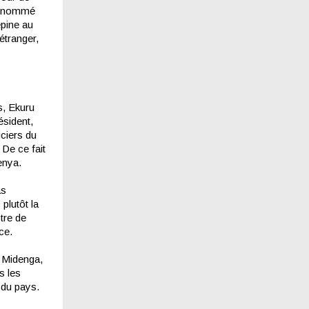
et nommé
épine au
’étranger,
s, Ekuru
ésident,
iciers du
 De ce fait
enya.
as
plutôt la
stre de
ce.
s Midenga,
s les
 du pays.