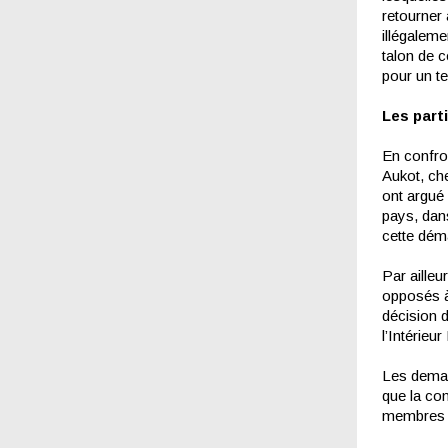
retourner 
illégaleme
talon de c
pour un te
Les part
En confro
Aukot, che
ont argué 
pays, dans
cette dém
Par ailleu
opposés à
décision d
l’Intérieu
Les demand
que la con
membres d