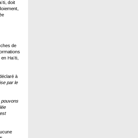
ti, doit
ploiement,
ée
roches de
formations
 en Haïti,
déclaré à
se par le
e pouvons
lée
est
aucune
i.