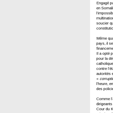
Engagé pa
en Somalie
l’impossib
multinati
soucier qu
constituti
Même quand
pays, il s
financemen
Il a opté 
pour la d
catholique
contre l’é
autorités
«
corrupt
l’heure, e
des polic
Comme l’a 
dirigeants
Cour du K