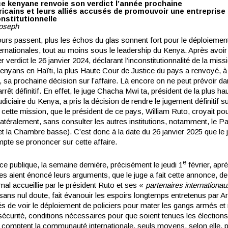
ce kenyane renvoie son verdict l’année prochaine
icains et leurs alliés accusés de promouvoir une entreprise i
onstitutionnelle
Joseph
ours passent, plus les échos du glas sonnent fort pour le déploiemen
ernationales, tout au moins sous le leadership du Kenya. Après avoir
r verdict le 26 janvier 2024, déclarant l’inconstitutionnalité de la mis
kenyans en Haïti, la plus Haute Cour de Justice du pays a renvoyé, à
 sa prochaine décision sur l’affaire. Là encore on ne peut prévoir da
’arrêt définitif. En effet, le juge Chacha Mwi ta, président de la plus ha
udiciaire du Kenya, a pris la décision de rendre le jugement définitif su
e cette mission, que le président de ce pays, William Ruto, croyait po
latéralement, sans consulter les autres institutions, notamment, le P
et la Chambre basse). C’est donc à la date du 26 janvier 2025 que le 
pte se prononcer sur cette affaire.
e
e publique, la semaine dernière, précisément le jeudi 1
février, apr
es aient énoncé leurs arguments, que le juge a fait cette annonce, de
al accueillie par le président Ruto et ses «
partenaires internationa
 sans nul doute, fait évanouir les espoirs longtemps entretenus par A
iés de voir le déploiement de policiers pour mater les gangs armés et r
 sécurité, conditions nécessaires pour que soient tenues les élections
s comptent la communauté internationale, seuls moyens, selon elle, 