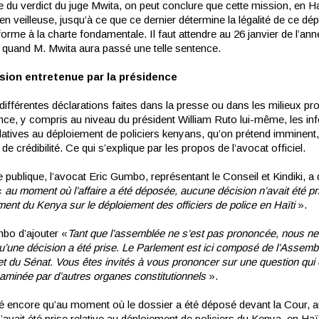
e du verdict du juge Mwita, on peut conclure que cette mission, en Haï
en veilleuse, jusqu’à ce que ce dernier détermine la légalité de ce dé
rme à la charte fondamentale. Il faut attendre au 26 janvier de l’ann
 quand M. Mwita aura passé une telle sentence.
sion entretenue par la présidence
différentes déclarations faites dans la presse ou dans les milieux p
ence, y compris au niveau du président William Ruto lui-même, les in
atives au déploiement de policiers kenyans, qu’on prétend imminent,
e crédibilité. Ce qui s’explique par les propos de l’avocat officiel.
publique, l’avocat Eric Gumbo, représentant le Conseil et Kindiki, a 
 «
au moment où l’affaire a été déposée, aucune décision n’avait été pri
ent du Kenya sur le déploiement des officiers de police en Haïti
».
bo d’ajouter «
Tant que l’assemblée ne s’est pas prononcée, nous n
u’une décision a été prise. Le Parlement est ici composé de l’Assemb
et du Sénat. Vous êtes invités à vous prononcer sur une question qui 
aminée par d’autres organes constitutionnels
».
isé encore qu’au moment où le dossier a été déposé devant la Cour, 
’avait été prise relative au déploiement de policiers du Kenya, en Haït