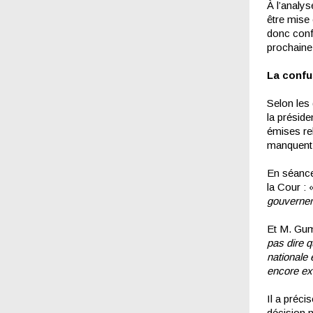
À l’analys
être mise 
donc confo
prochaine
La confu
Selon les 
la présid
émises rel
manquent d
En séance 
la Cour :
gouvernem
Et M. Gum
pas dire q
nationale 
encore ex
Il a préc
décision n