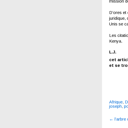
mission de
D’ores et 
juridique,
Unis se ca
Les citat
Kenya.
L.J.
cet artic
et se tro
Afrique
,
D
joseph
,
po
Post
←
l’arbre
navigatio