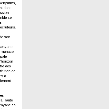
 kenyanes,
ant dans
ission
emblé se
es
recruteurs.
 de son
e
 kenyane.
ne menace
opale
l’horizon
tre des
itution de
es à
loiement
des
 la Haute
kenyane en