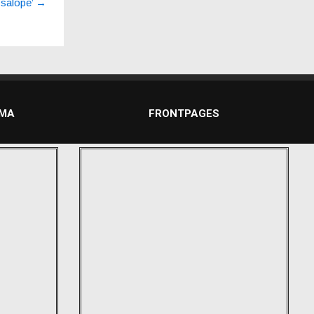
 salope’
→
DMA
FRONTPAGES