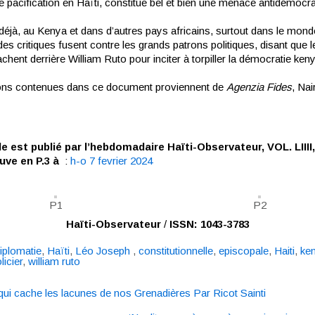
 pacification en Haïti, constitue bel et bien une menace antidémocra
déjà, au Kenya et dans d’autres pays africains, surtout dans le mond
 des critiques fusent contre les grands patrons politiques, disant que l
chent derrière William Ruto pour inciter à torpiller la démocratie ken
ions contenues dans ce document proviennent de
Agenzia Fides
, Nai
le est publié par l’hebdomadaire Haïti-Observateur, VOL. LIIII
uve en P.3 à
:
h-o 7 fevrier 2024
P1
P2
Haïti-Observateur
/
ISSN: 1043-3783
iplomatie
,
Haïti
,
Léo Joseph
,
constitutionnelle
,
episcopale
,
Haiti
,
ke
licier
,
william ruto
 qui cache les lacunes de nos Grenadières Par Ricot Sainti
n