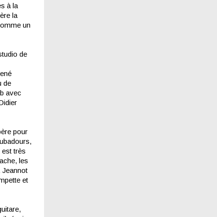
s à la
ère la
r comme un
studio de
René
u de
ub avec
Didier
père pour
roubadours,
 est très
ache, les
, Jeannot
mpette et
uitare,