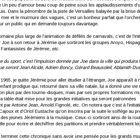
e Un peu d’amour beau coup de peine sous les applaudissements d’u
is. Dans la pénombre de la piste de Versailles balayée par la brise d
a mer et le murmure des vagues, c’est un bonheur parfait que l’orche
ur un public qui en demande toujours davantage.
maine plus large de l’animation de défilés de carnavals, c’est de l’init
r Joe à son retour à Jérémie que sortiront les groupes Aroyo, Hispag
 Fantaisistes de Jérémie,
etc.
e du sport, c’est l’impulsion donnée par Joe dans la ville qui produira
ue seront Jean Alcide, Adrien Boncy, Gérard Beausoleil, Ablamith Dus
965, je quitte Jérémie pour aller étudier à l’étranger, Joe apparaît 
fant prodigue qui, retourné dans sa ville natale, lui a donné une vie
on plus par des tourne-disques, mais par ses propres formations mu
la table était mise pour les grandes initiatives qui seront patronnées
par Antoine Jean, Arnold Fignolé, etc. On notera que c’est à l’initiat
Cajoux et d’Oriol Eustache qu’on inscrira par la suite le solfège au
on des jeunes Jérémiens à la musique. Ceux-ci sortiront ainsi de la rou
elle pour écrire et déchiffrer des partitions et prendre véritablement le
erminer cette chronique sans avoir une pensée pour les grands mu