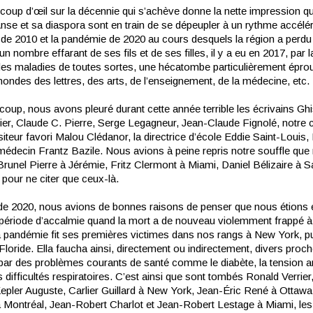
coup d’œil sur la décennie qui s’achève donne la nette impression qu
nse et sa diaspora sont en train de se dépeupler à un rythme accélér
 de 2010 et la pandémie de 2020 au cours desquels la région a perdu 
n nombre effarant de ses fils et de ses filles, il y a eu en 2017, par l
 des maladies de toutes sortes, une hécatombe particulièrement épro
ondes des lettres, des arts, de l’enseignement, de la médecine, etc.
oup, nous avons pleuré durant cette année terrible les écrivains Ghi
ier, Claude C. Pierre, Serge Legagneur, Jean-Claude Fignolé, notre 
iteur favori Malou Clédanor, la directrice d’école Eddie Saint-Louis
 médecin Frantz Bazile. Nous avions à peine repris notre souffle que
runel Pierre à Jérémie, Fritz Clermont à Miami, Daniel Bélizaire à S
pour ne citer que ceux-là.
de 2020, nous avions de bonnes raisons de penser que nous étions 
période d’accalmie quand la mort a de nouveau violemment frappé 
a pandémie fit ses premières victimes dans nos rangs à New York, p
 Floride. Ella faucha ainsi, directement ou indirectement, divers proc
 par des problèmes courants de santé comme le diabète, la tension art
s difficultés respiratoires. C’est ainsi que sont tombés Ronald Verrier
epler Auguste, Carlier Guillard à New York, Jean-Éric René à Ottawa,
à Montréal, Jean-Robert Charlot et Jean-Robert Lestage à Miami, les