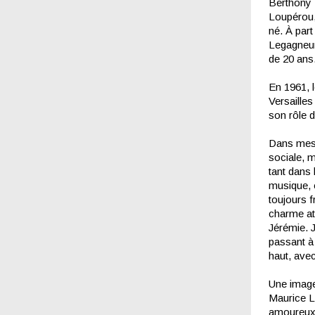
Berthony 
Loupérou,
né. À part
Legagneur,
de 20 ans.
En 1961, l
Versailles
son rôle d
Dans mes s
sociale, m
tant dans 
musique, 
toujours f
charme att
Jérémie. 
passant à
haut, ave
Une image
Maurice L
amoureux e