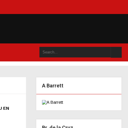
an accompli (juillet 2021)
A Barrett
U EN
Br. de la Cruz