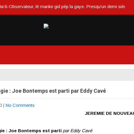
rvateur, lè manke gid pèp la gaye. Presqu'un demi siècle ou dans un 
gie : Joe Bontemps est parti par Eddy Cavé
0
|
No Comments
JEREMIE DE NOUVEA
ie : Joe Bontemps est parti
par Eddy Cavé