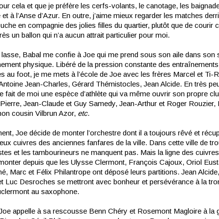
our cela et que je préfère les cerfs-volants, le canotage, les baignade
et à l’Anse d’Azur. En outre, j’aime mieux regarder les matches derri
ouche en compagnie des jolies filles du quartier, plutôt que de couri
ès un ballon qui n’a aucun attrait particulier pour moi.
 lasse, Babal me confie à Joe qui me prend sous son aile dans son 
nement physique. Libéré de la pression constante des entraînements
es au foot, je me mets à l’école de Joe avec les frères Marcel et Ti-
 Antoine Jean-Charles, Gérard Thémistocles, Jean Alcide. En très pe
e fait de moi une espèce d’athlète qui va même ouvrir son propre cl
 Pierre, Jean-Claude et Guy Samedy, Jean-Arthur et Roger Rouzier, 
on cousin Vilbrun Azor,
etc
.
ent, Joe décide de monter l’orchestre dont il a toujours rêvé et récu
ieux cuivres des anciennes fanfares de la ville. Dans cette ville de t
istes et les tambourineurs ne manquent pas. Mais la ligne des cuivres
à monter depuis que les Ulysse Clermont, François Cajoux, Oriol Eust
é, Marc et Félix Philantrope ont déposé leurs partitions. Jean Alcide
et Luc Desroches se mettront avec bonheur et persévérance à la tro
uclermont au saxophone.
 Joe appelle à sa rescousse Benn Chéry et Rosemont Magloire à la g