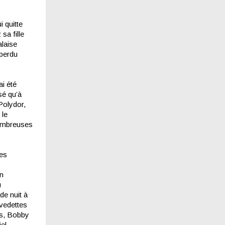
 quitte
sa fille
alaise
 perdu
ai été
sé qu’à
Polydor,
 le
nombreuses
des
en
u
de nuit à
 vedettes
ts, Bobby
el