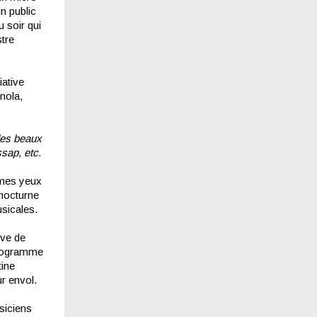
n public
u soir qui
stre
iative
nola,
 les beaux
sap, etc.
à mes yeux
 nocturne
sicales.
ive de
 programme
tine
ur envol.
siciens