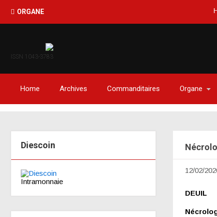
Haïti-Obse
ORGANE
ISSN 1043-3783
Home
Archives
Commanditaires
Organe
Diescoin
Nécrolo
12/02/202
Intramonnaie
DEUIL
Nécrolog