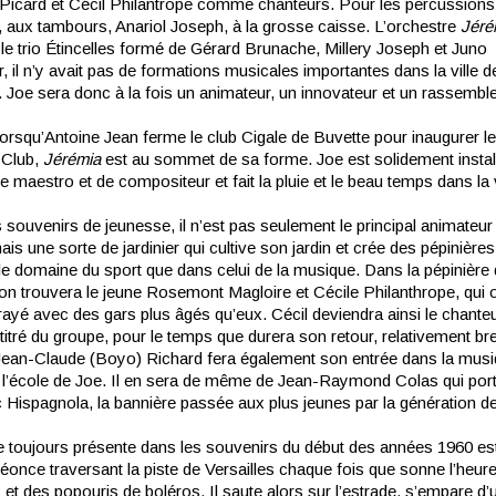
Picard et Cécil Philantrope comme chanteurs. Pour les percussions, 
 aux tambours, Anariol Joseph, à la grosse caisse. L’orchestre
Jéré
 le trio Étincelles formé de Gérard Brunache, Millery Joseph et Juno
 il n’y avait pas de formations musicales importantes dans la ville d
 Joe sera donc à la fois un animateur, un innovateur et un rassemble
orsqu’Antoine Jean ferme le club Cigale de Buvette pour inaugurer le
 Club,
Jérémia
est au sommet de sa forme. Joe est solidement instal
e maestro et de compositeur et fait la pluie et le beau temps dans la v
ouvenirs de jeunesse, il n’est pas seulement le principal animateur 
ais une sorte de jardinier qui cultive son jardin et crée des pépinières
le domaine du sport que dans celui de la musique. Dans la pépinière 
on trouvera le jeune Rosemont Magloire et Cécile Philanthrope, qui 
rayé avec des gars plus âgés qu’eux. Cécil deviendra ainsi le chante
itré du groupe, pour le temps que durera son retour, relativement bre
Jean-Claude (Boyo) Richard fera également son entrée dans la mus
 l’école de Joe. Il en sera de même de Jean-Raymond Colas qui port
c Hispagnola, la bannière passée aux plus jeunes par la génération d
 toujours présente dans les souvenirs du début des années 1960 est
éonce traversant la piste de Versailles chaque fois que sonne l’heur
t des popouris de boléros. Il saute alors sur l’estrade, s’empare d’