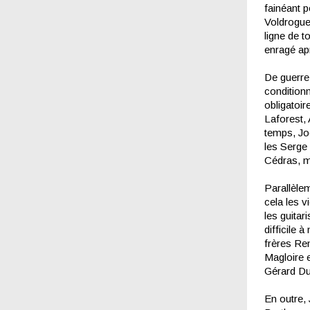
fainéant p
Voldrogue 
ligne de t
enragé apr
De guerre
condition
obligatoir
Laforest,
temps, Jo
les Serge
Cédras, m
Parallèlem
cela les v
les guitar
difficile 
frères Ren
Magloire 
Gérard D
En outre,