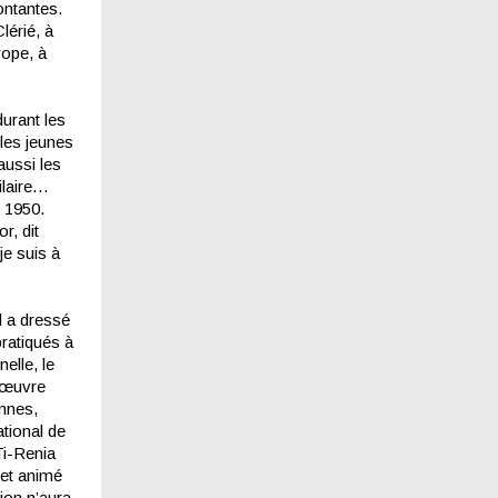
ontantes.
lérié, à
rope, à
urant les
 les jeunes
aussi les
ilaire…
 1950.
r, dit
e suis à
l a dressé
ratiqués à
elle, le
e œuvre
ennes,
tional de
Ti-Renia
 et animé
tion n’aura