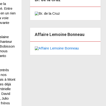
e la
é. Entre
en un rien
a voie
uvante
Affaire Lemoine Bonneau
slaine
chanteur
, Bobisson
 nous
anto
entrés
à nos
uis à Mont
hes déjà
érielle
, David
 Julio
 frères