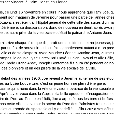
itzner Vincent, à Palm Coast, en Floride.
ue, ce lundi 16 novembre en cours, nous apprenons que l’ami Joe, qui
ement son magasin de Jérémie pour passer une partie de l’année chez 
Ottawa, s’est éteint à l’Hôpital général de cette ville des suites d’un m
. Jérémie et sa diaspora sont donc de nouveau en deuil, après avoir
e cet autre pilier de la vie sociale qu’était le patriarche Antoine Jean.
’arrive chaque fois que disparaît une des idoles de ma jeunesse, j’
ar un flot de souvenirs qui, en fait, appartiennent autant à mon pas
a ville et de sa diaspora. Avec Maurice Léonce, Antoine Jean, Zulmé 
ompas, le couple Lyse Paret-Carl Cavé, Lucien Lavaud et Alix Félix,
 de Radio Grand’Anse, Joseph Bontemps fils aura été pendant de 
des pionniers et un des piliers de la vie sociale de la ville.
 début des années 1950, Joe revient à Jérémie au terme de ses étu
es au lycée Louverture, c’est un jeune homme plein d’énergie et
asme qui amène dans la ville une vision novatrice de la vie sociale 
Après avoir vécu dans la Capitale la belle époque de l’inauguration d
re de Port-au-Prince en 1949, Joe a arpenté tous les bars et boîtes 
ns cette ville. Il a vu sur la scène du Parc des Palmistes toutes les
nales du monde du spectacle qui y ont défilé : Célia Cruz à ses débu
roi du mambo Perez Prado, Bebo Valdes, la Sonora Matancera, Dani