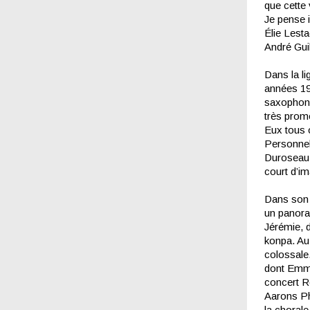
que cette 
Je pense i
Élie Lesta
André Gui
Dans la l
années 197
saxophoni
très prome
Eux tous 
Personnell
Duroseau,
court d’i
Dans son 
un panora
Jérémie, d
konpa. Au
colossale.
dont Emma
concert R
Aarons Phi
la chorale