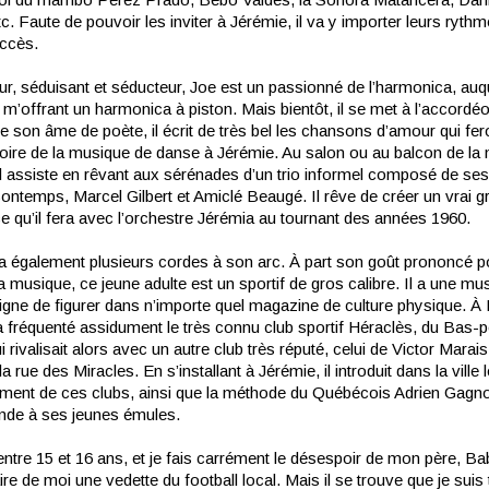
c. Faute de pouvoir les inviter à Jérémie, il va y importer leurs rythm
ccès.
r, séduisant et séducteur, Joe est un passionné de l’harmonica, auqu
n m’offrant un harmonica à piston. Mais bientôt, il se met à l’accordé
de son âme de poète, il écrit de très bel les chansons d’amour qui fer
stoire de la musique de danse à Jérémie. Au salon ou au balcon de la
 il assiste en rêvant aux sérénades d’un trio informel composé de se
ntemps, Marcel Gilbert et Amiclé Beaugé. Il rêve de créer un vrai 
e qu’il fera avec l’orchestre Jérémia au tournant des années 1960.
a également plusieurs cordes à son arc. À part son goût prononcé p
a musique, ce jeune adulte est un sportif de gros calibre. Il a une mu
digne de figurer dans n’importe quel magazine de culture physique. À
 a fréquenté assidument le très connu club sportif Héraclès, du Bas-
 rivalisait alors avec un autre club très réputé, celui de Victor Marais
la rue des Miracles. En s’installant à Jérémie, il introduit dans la ville 
ement de ces clubs, ainsi que la méthode du Québécois Adrien Gagnon
de à ses jeunes émules.
 entre 15 et 16 ans, et je fais carrément le désespoir de mon père, Bab
ire de moi une vedette du football local. Mais il se trouve que je suis 