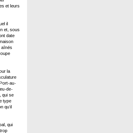
es et leurs
el il
on et, sous
ont date
 maison
s aînés
groupe
our la
sculature
 Port-au-
peu-de-
, qui se
le type
 qu’il
al, qui
trop