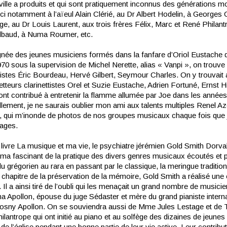
ville a produits et qui sont pratiquement inconnus des générations m
ci notamment à l’aïeul Alain Clérié, au Dr Albert Hodelin, à Georges C
ge, au Dr Louis Laurent, aux trois frères Félix, Marc et René Philant
lbaud, à Numa Roumer, etc.
ignée des jeunes musiciens formés dans la fanfare d’Oriol Eustache d
0 sous la supervision de Michel Nerette, alias « Vanpi », on trouve
stes Éric Bourdeau, Hervé Gilbert, Seymour Charles. On y trouvait 
tteurs clarinettistes Orel et Suzie Eustache, Adrien Fortuné, Ernst H
ont contribué à entretenir la flamme allumée par Joe dans les années
ement, je ne saurais oublier mon ami aux talents multiples Renel Azo
 qui m’inonde de photos de nos groupes musicaux chaque fois que j
mages.
livre La musique et ma vie, le psychiatre jérémien Gold Smith Dorva
ma fascinant de la pratique des divers genres musicaux écoutés et p
u grégorien au rara en passant par le classique, la meringue traditionn
 chapitre de la préservation de la mémoire, Gold Smith a réalisé un
 Il a ainsi tiré de l’oubli qui les menaçait un grand nombre de musici
 Apollon, épouse du juge Sédaster et mère du grand pianiste interna
osny Apollon. On se souviendra aussi de Mme Jules Lestage et de 
lantrope qui ont initié au piano et au solfège des dizaines de jeunes
 de l’église pendant une bonne partie de leur vie active. Leur contribu