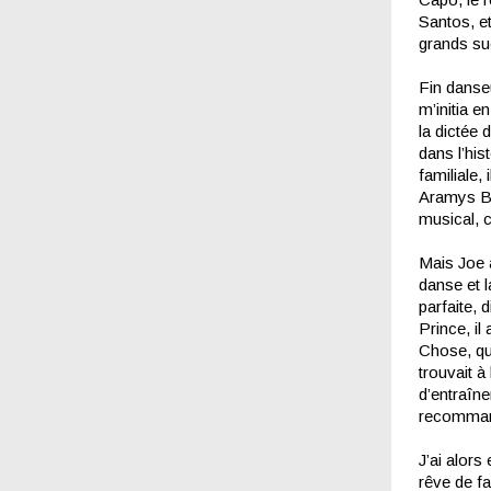
Santos, et
grands su
Fin danseu
m’initia e
la dictée 
dans l’hi
familiale,
Aramys Bo
musical, c
Mais Joe 
danse et l
parfaite, 
Prince, il
Chose, qui
trouvait à 
d’entraîn
recomman
J’ai alors
rêve de fa