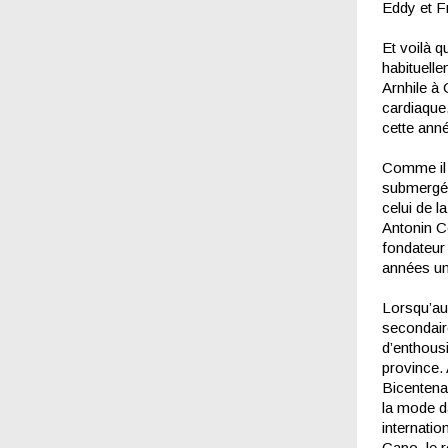
Eddy et Fr
Et voilà q
habituell
Arnhile à 
cardiaque
cette anné
Comme il m
submergé p
celui de l
Antonin C
fondateur
années un 
Lorsqu’au
secondair
d’enthousi
province. 
Bicentenai
la mode da
internatio
Capo, le 