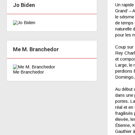
Jo Biden
Un rapide 
Grand’ – A
le séisme
de temps u
naturelle
pour les m
Coup sur c
Me M. Branchedor
Rey Charl
et compos
Large, le
perdions B
Me Branchedor
Domingo, 
Au début 
dans une 
portes. L
réal et en
fragilisés
élevée, le
Étienne, K
Gauthier 