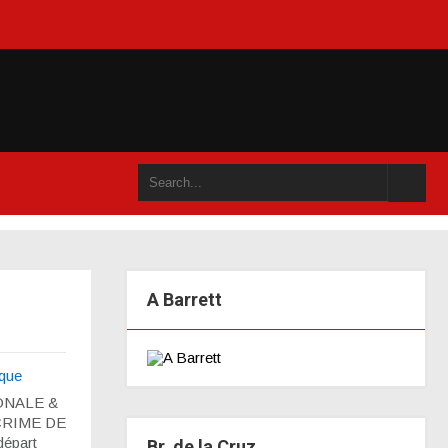
 ou dans un an accompli (juillet 2021)
A Barrett
que
ONALE &
 CRIME DE
départ
Br. de la Cruz