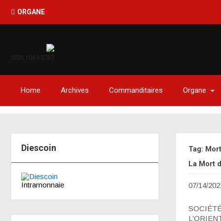
ORGANE
ISSN 1043-3783
Home
Archives
Commanditaires
Organe
Diescoin
Tag: Mor
La Mort d
Intramonnaie
07/14/202
SOCIÉTÉ 
L’ORIENT-