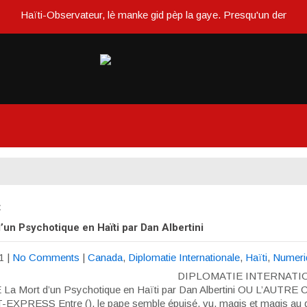
Haïti-Observateur, lè manke gid pèp la gaye. Presqu'un demi siècle
t
’un Psychotique en Haïti par Dan Albertini
1
|
No Comments
|
Canada
,
Diplomatie Internationale
,
Haïti
,
Numeri
DIPLOMATIE INTERNATI
La Mort d’un Psychotique en Haïti par Dan Albertini OU L’AUTRE
EXPRESS Entre (), le pape semble épuisé, vu, magis et magis au 