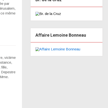
ée par
Jérusalem,
o, ce même
Affaire Lemoine Bonneau
, victime
nstance,
ille,
e Depestre
, Mme.