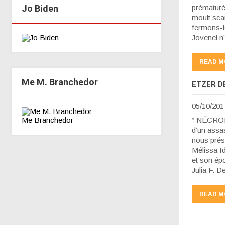
Jo Biden
prématuré 
moult scan
fermons-l
Jovenel n
READ M
Me M. Branchedor
ETZER D
05/10/201
Me Branchedor
“ NÉCROLO
d’un assas
nous prés
Mélissa Id
et son ép
Julia F. 
READ M