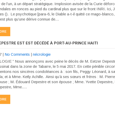
de l’un, à un départ stratégique. Implosion avisée de la Curie déforc
dales en ronces au pied du cardinal plus que sur le front INRI. Ici, 
es (). Le psychotique [para-6, le Diable a-t-il quitté ce mago-blanc
’est plus qu’une dérive connue de…
ORE
EPESTRE EST EST DÉCÉDÉ À PORT-AU-PRINCE HAITI
7
|
No Comments
|
nécrologie
GIE ” Nous annonçons avec peine le décès de M. Eetzer Depestre
sinat dans la zone de Tabarre, le 5 mai 2017. En cette pénible circo
entons nos sincères condoléances à : son fils, Peggy Léonard, à sa f
a; et à Mme. Ketly Achille. Ainsi qu’à ses sœurs et frères : M. Pierr
ouse ; M. Édouard Depestre et son épouse ; Mme. Yvette Depestre
Depestre, Mme….
ORE