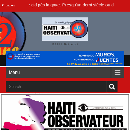
lè manke gid pèp la gaye. Presqu'un demi siècle ou dans un an accomp
ORGANE
ISSN 1043-3783
Menu