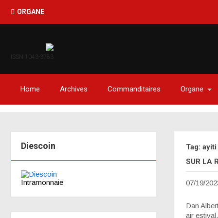
ORGANE
ISSN 1043-3783
Home
Archives
Commanditaires
Organe
Diescoin
Tag: ayiti
SUR LA R
Intramonnaie
07/19/202
Dan Alber
air estiva