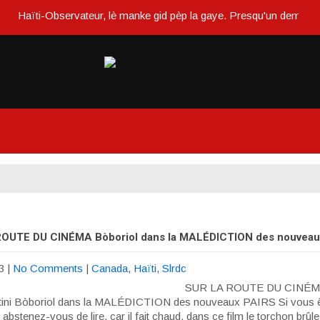
Haïti-Observateur, lè manke gid pèp la gaye. Presqu'un demi siècle
OUTE DU CINÉMA Bòboriol dans la MALÉDICTION des nouveau
3
|
No Comments
|
Canada
,
Haïti
,
Slrdc
SUR LA ROUTE DU CINÉMA
tini Bòboriol dans la MALÉDICTION des nouveaux PAIRS Si vous ê
l, abstenez-vous de lire, car il fait chaud, dans ce film le torchon brûle