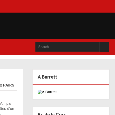
 ou dans un an accompli (juillet 2021)
A Barrett
x PAIRS
 – par
tes d’un
.
Br. de la Cruz