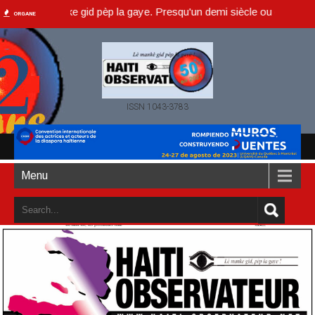
 lè manke gid pèp la gaye. Presqu'un demi siècle ou dans un an accom
ORGANE
ISSN 1043-3783
Menu