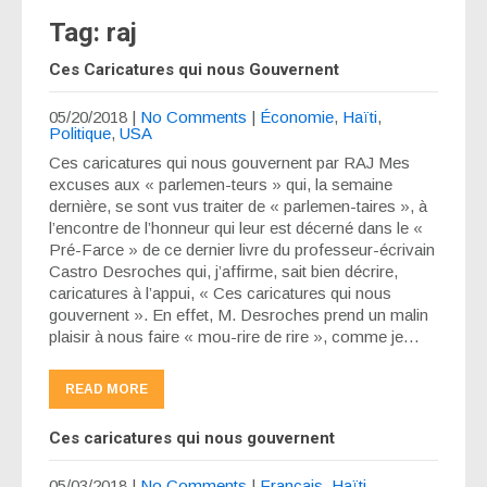
Tag: raj
Ces Caricatures qui nous Gouvernent
05/20/2018
|
No Comments
|
Économie
,
Haïti
,
Politique
,
USA
Ces caricatures qui nous gouvernent par RAJ Mes
excuses aux « parlemen-teurs » qui, la semaine
dernière, se sont vus traiter de « parlemen-taires », à
l’encontre de l’honneur qui leur est décerné dans le «
Pré-Farce » de ce dernier livre du professeur-écrivain
Castro Desroches qui, j’affirme, sait bien décrire,
caricatures à l’appui, « Ces caricatures qui nous
gouvernent ». En effet, M. Desroches prend un malin
plaisir à nous faire « mou-rire de rire », comme je…
READ MORE
Ces caricatures qui nous gouvernent
05/03/2018
|
No Comments
|
Francais
,
Haïti
,