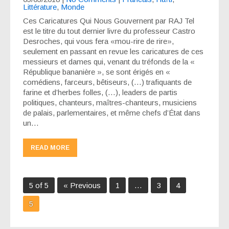
Littérature
,
Monde
Ces Caricatures Qui Nous Gouvernent par RAJ Tel
est le titre du tout dernier livre du professeur Castro
Desroches, qui vous fera «mou-rire de rire»,
seulement en passant en revue les caricatures de ces
messieurs et dames qui, venant du tréfonds de la «
République bananière », se sont érigés en «
comédiens, farceurs, bêtiseurs, (…) trafiquants de
farine et d’herbes folles, (…), leaders de partis
politiques, chanteurs, maîtres-chanteurs, musiciens
de palais, parlementaires, et même chefs d’État dans
un…
READ MORE
5 of 5
« Previous
1
…
3
4
5