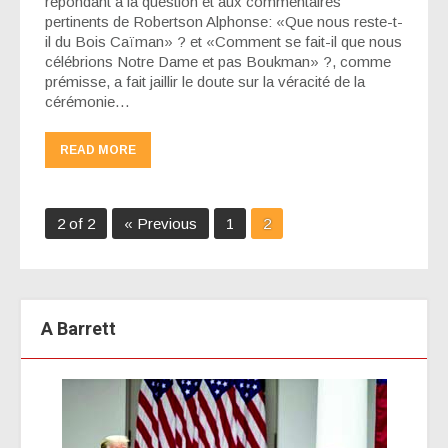
répondant à la question et aux commentaires
pertinents de Robertson Alphonse: «Que nous reste-t-
il du Bois Caïman» ? et «Comment se fait-il que nous
célébrions Notre Dame et pas Boukman» ?, comme
prémisse, a fait jaillir le doute sur la véracité de la
cérémonie…
READ MORE
2 of 2
« Previous
1
2
A Barrett