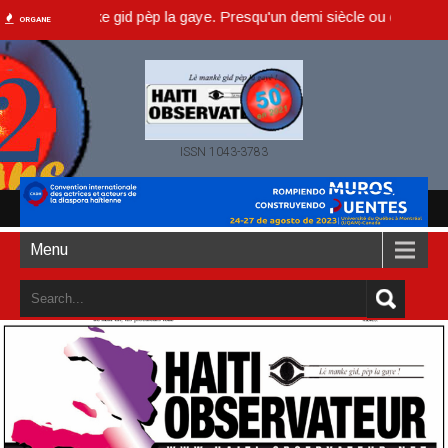
lè manke gid pèp la gaye. Presqu'un demi siècle ou dans un an accomp
ORGANE
ISSN 1043-3783
Menu