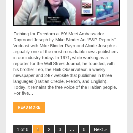
Fighting for Freedom at 89! Meet Ambassador
Raymond Joseph by Mike Blinder An “E&P Reports”
Vodcast with Mike Blinder Raymond Alcide Joseph is
arguably one of the most remarkable news publishers
in our industry today. In 1971, while working as a
reporter for the Wall Street Journal, he founded, with
his brother Léo, the Haiti Observateur, a weekly
newspaper and 24/7 website that publishes in three
languages (Haitian Creole, French, and English).
Today, it remains the free voice of the Haitian people.
For five…
READ MORE
1 of 6
1
2
3
…
6
Next »