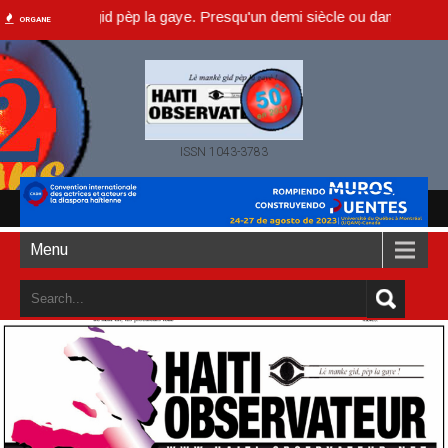
manke gid pèp la gaye. Presqu'un demi siècle ou dans un an accompli (
ORGANE
ISSN 1043-3783
Menu