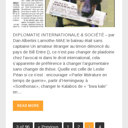
DIPLOMATIE INTERNATIONALE & SOCIÉTÉ – par
Dan Albertini Lamothe-MAE le bateau était sans
capitaine Un amateur étranger au timon dénoncé du
pays de Bill Entre (), ce n’est pas changer de plaidoirie
chez l’avocat ni dans le droit international, cela
s’apparente de préférence à changer l’argumentaire
sans changer de thèse. Quelle est celle de Leslie
Péan si ce n’est : encourager «Parler littérature en
temps de guerre», partir d’Hemingway à
«Sonthonax», changer le Kalabos de « ’’bwa kale’’
en…
READ MORE
3 of 96
« Previous
1
2
3
4