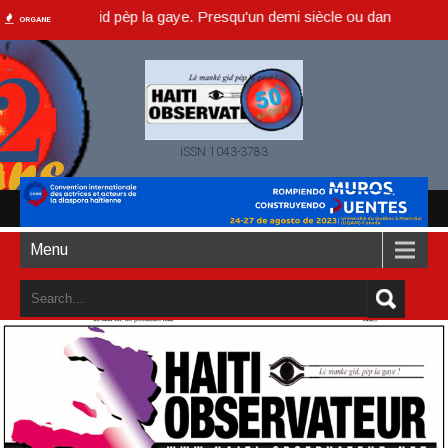
anke gid pèp la gaye. Presqu'un demi siècle ou dans un an accompli (
ORGANE
ISSN 1043-3783
Menu