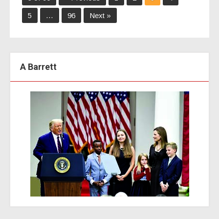
5
…
96
Next »
A Barrett